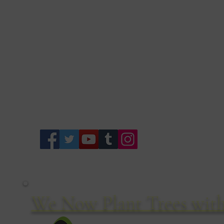
We Now Plant Trees with