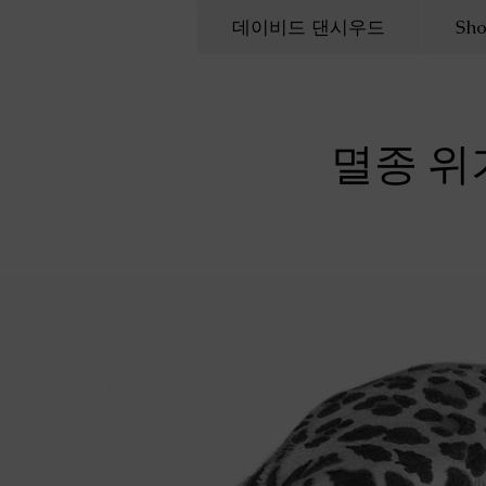
데이비드 댄시우드
Sh
멸종 위