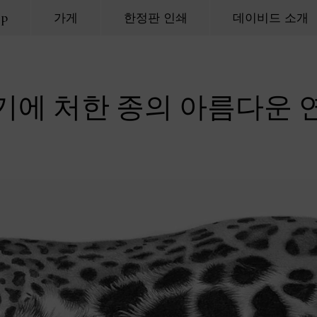
op
가게
한정판 인쇄
데이비드 소개
기에 처한 종의 아름다운 