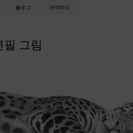
블로그
연락하다
연필 그림