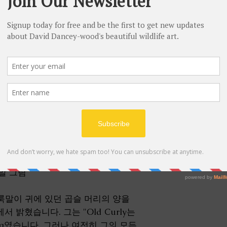
우표 및 배송
£ 150.00 이상의
Limited Edition number
국제 배송 가능
현재 영국 목적지로
All new prints are i
by David Dancey-Wood
random and no partic
However, if you have 
터(11.3" x 15.3"인치)
would like or any tha
then please specify 
will do our best to h
happy with. Numbered
서명 및 번호 부여
they have been shipp
룩말 그림
이 얼룩말이 귀에 있던 곱슬 머리의 양을
서 밝혔습니다. 그는 "Old Curly는
ra였습니다. 그러나 여전히 그의 모든