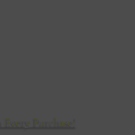
야생 동물 스케치
14 시릴 로드
본머스
BH8 8QD
영국
전화: 01202 304460
 Every Purchase!