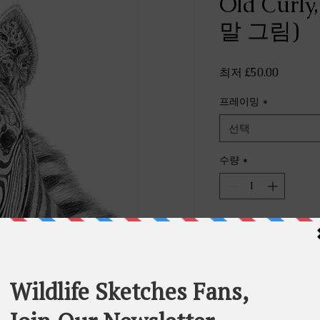
Old Cur
말 그림)
할
최저
£50.00
인
프레이밍
*
가
선택
수량
*