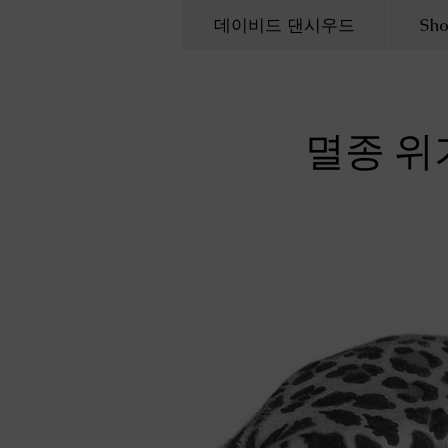
데이비드 댄시우드
Sh
멸종 위