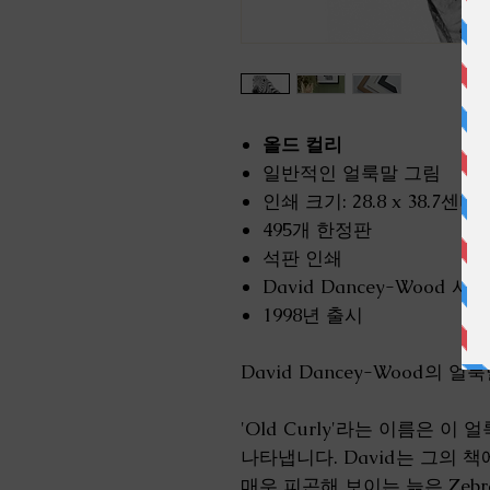
올드 컬리
일반적인 얼룩말 그림
인쇄 크기: 28.8 x 38.7센티미
495개 한정판
석판 인쇄
David Dancey-Wood 
1998년 출시
David Dancey-Wood의 얼
'Old Curly'라는 이름은 
나타냅니다. David는 그의 책에
매우 피곤해 보이는 늙은 Zeb