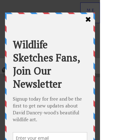
ME
NU
David Dancey-Wood
Wildlife Art in Graphite