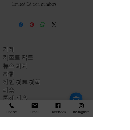
Limited Edition numbers
무료 영국 우편
국제 배송 가능
All new prints are individually
현재 영국 목적지로만 액자 인화를
numbered and signed by David
보낼 수 있습니다.
Dancey-Wood. Selection of prints
sold is random and no particular
number can be guaranteed.
However, if you have a particular
가게
number that you would like or any
기프트 카드
that you definately do not want then
please specify this when you
뉴스 레터
purchase and we will do our best to
자귀
help you get a number you're happy
개인 정보 정책
with. Numbered prints cannot be
changed after they have been
배송
shipped.
국제 배송
보고
Phone
Email
Facebook
Instagram
연락하다