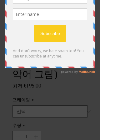
SKU: 3
최후의 용, (중국
악어 그림)
할
최저
£195.00
인
가
프레이밍
*
수량
*