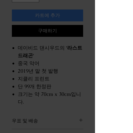
카트에 추가
구매하기
데이비드 댄시우드의
'라스트
드래곤'
중국 악어
2019년 말 첫 발행
지클리 프린트
단 99개 한정판
크기는 약 70cm x 30cm입니
다.
우표 및 배송
£ 150.00 이상의 모든 주문에 대해