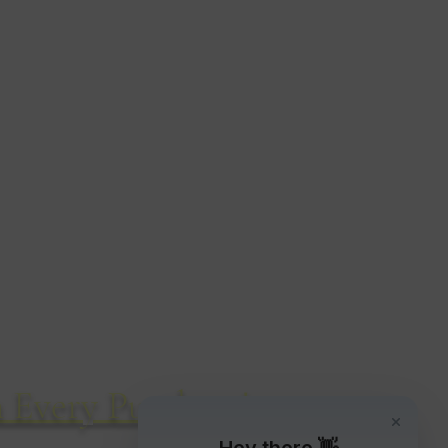
야생 동물 스케치
14 시릴 로드
본머스
BH8 8QD
영국
전화: 01202 304460
 Every Purchase!