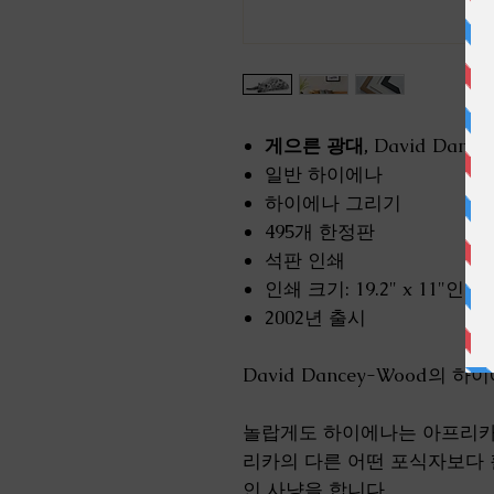
게으른 광대,
David Dance
일반 하이에나
하이에나 그리기
495개 한정판
석판 인쇄
인쇄 크기: 19.2" x 11"인치(4
2002년 출시
David Dancey-Wood의 
놀랍게도 하이에나는 아프리카
리카의 다른 어떤 포식자보다 
인 사냥을 합니다.