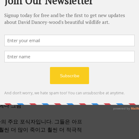
우표 및 배송
£ 150.00 이상의
Limited Edition number
국제 배송 가능
현재 영국 목적지로
All new prints are i
by David Dancey-Wood
y-Wood
random and no partic
However, if you have 
would like or any tha
then please specify 
will do our best to h
happy with. Numbered
8.5cm x 28cm)
they have been shipp
하이에나 그림
의 주요 포식자입니다. 그들은 아프
훨씬 더 많이 죽이고 훨씬 더 적극적