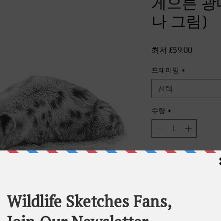
게으른 광대
나 그림)
할
최저
£59.00
인
프레이밍
*
가
선택
수량
*