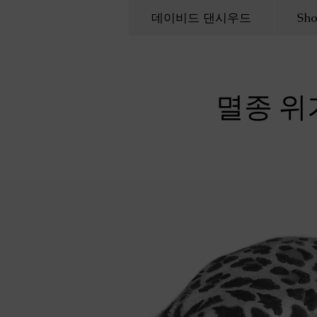
데이비드 댄시우드
Sh
멸종 위