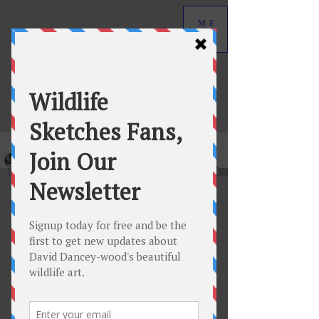
ME
NU
David Dancey-Wood
Wildlife Art in Graphite